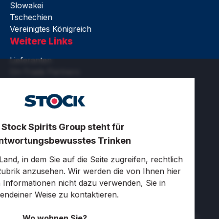
Slowakei
Tschechien
Vereinigtes Königreich
Weitere Links
Lieferanten
On-Trade Partners
Rechtliches
Barrierefreiheit
Nutzungsbedingungen
Datenschutz und Cookies
 Stock Spirits Group steht für
Zertifikate
ntwortungsbewusstes Trinken
Cookie-Einstellungen
LinkedIn
and, in dem Sie auf die Seite zugreifen, rechtlich
 Rubrik anzusehen. Wir werden die von Ihnen hier
en Informationen nicht dazu verwenden, Sie in
gendeiner Weise zu kontaktieren.
Copyright © 2023 Stock Spirits Group. Alle Rechte
Wo wohnen Sie?