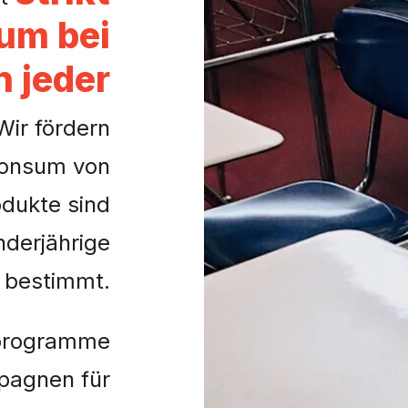
um bei
n jeder
ir fördern
konsum von
odukte sind
nderjährige
bestimmt.
sprogramme
pagnen für