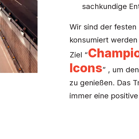
sachkundige Ent
Wir sind der feste
konsumiert werden 
Champion
Ziel “
Icons
” , um de
zu genießen. Das Tr
immer eine positive