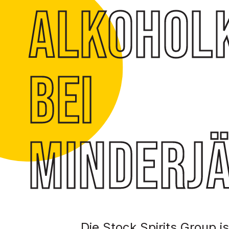
Alkohol
bei
Minderj
Die Stock Spirits Group i