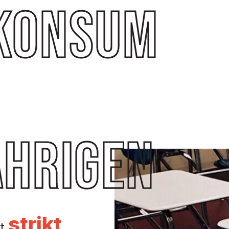
konsum
ährigen
strikt
st