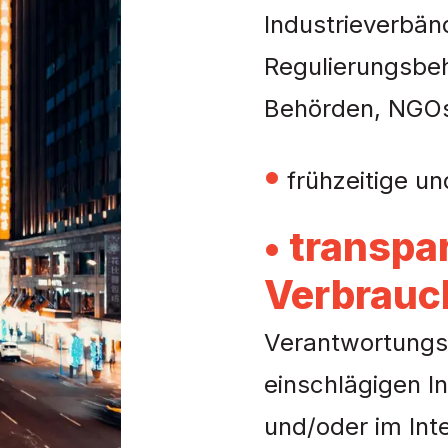
Industrieverbän
Regulierungsbeh
Behörden, NGO
•
frühzeitige un
• transpa
Verbrauc
Verantwortungs
einschlägigen I
und/oder im Int