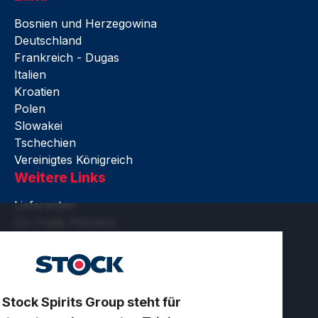
Bosnien und Herzegowina
Deutschland
Frankreich - Dugas
Italien
Kroatien
Polen
Slowakei
Tschechien
Vereinigtes Königreich
Weitere Links
Lieferanten
On-Trade Partners
Rechtliches
Barrierefreiheit
Nutzungsbedingungen
Datenschutz und Cookies
 Stock Spirits Group steht für
Zertifikate